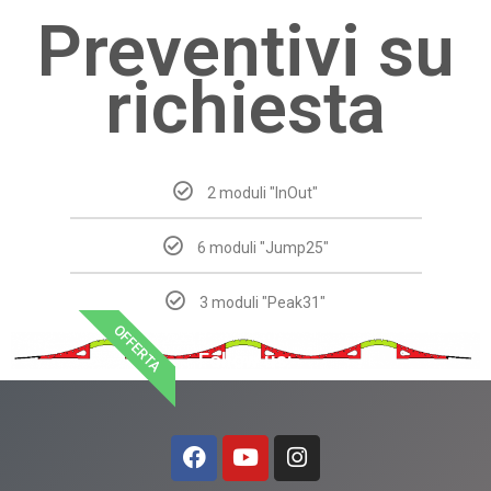
Preventivi su
richiesta
2 moduli "InOut"
6 moduli "Jump25"
3 moduli "Peak31"
OFFERTA
Follow us: