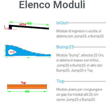
E
l
e
n
c
o
M
o
d
u
D
i
s
p
o
n
i
b
i
l
i
InOut
Modulo di ingresso o uscita. si
abbina con Jump25, e Bump25
Bump25
Modulo "bump", altezza 25 Cm,
si abbina in basso con InOut ,
Jump25 e Bump25; in alto con
Bump25, Jump25 e Top.
Top
Modulo piano per congiungere
un gap tra moduli alti 25 cm
come Jump25 o Bump25.