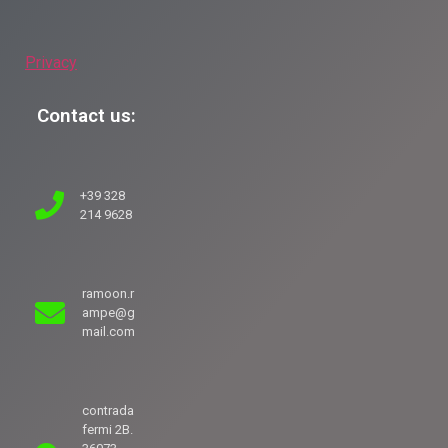
Privacy
Contact us:
+39 328
214 9628
ramoon.r
ampe@g
mail.com
contrada
fermi 2B.