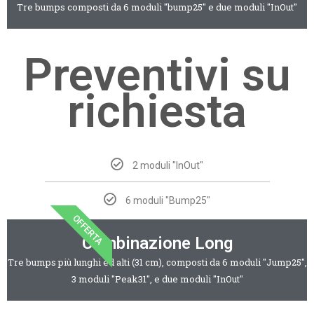
Tre bumps composti da 6 moduli "bump25" e due moduli "InOut"
Preventivi su
richiesta
2 moduli "InOut"
6 moduli "Bump25"
OFFERTA
Combinazione Long
Tre bumps più lunghi ed alti (31 cm), composti da 6 moduli "Jump25",
3 moduli "Peak31", e due moduli "InOut"