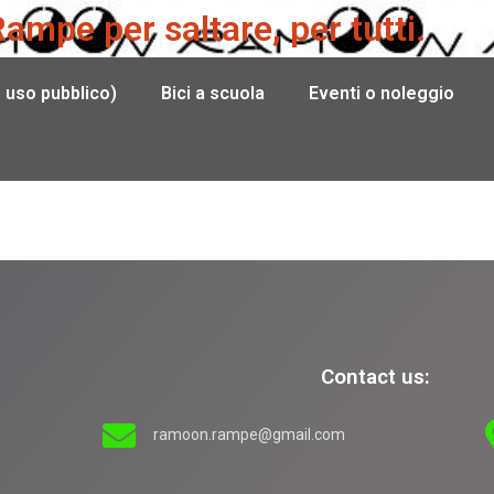
mpe per saltare, per tutti.
e uso pubblico)
Bici a scuola
Eventi o noleggio
Contact us:
ramoon.rampe@gmail.com